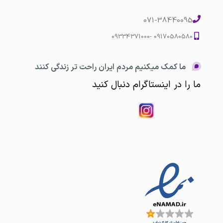
071-38440095
09170580580 -09334371000
ما کمک میکنیم مردم ایران راحت تر زندگی کنند
ما را در اینستاگرام دنبال کنید