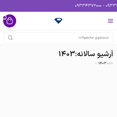
0
آرشیو سالانه:1403
خانه
1403