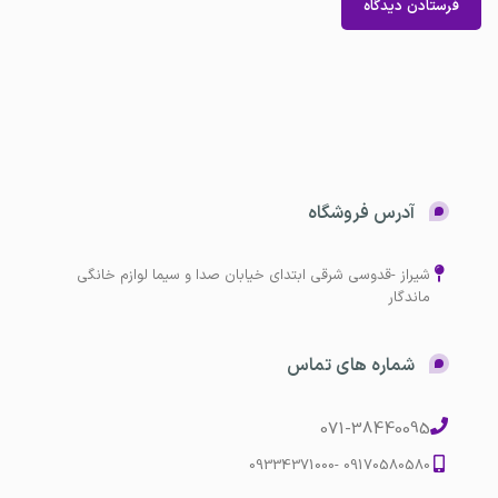
آدرس فروشگاه
شیراز -قدوسی شرقی ابتدای خیابان صدا و سیما لوازم خانگی
ماندگار
شماره های تماس
071-38440095
09170580580 -09334371000