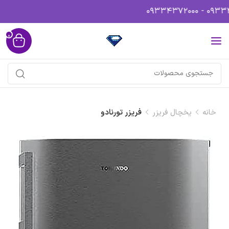
0
خانه
یخچال فریزر
فریزر تورنادو