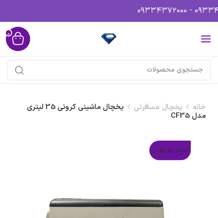
0
خانه
یخچال مسافرتی
یخچال ماشینی کرونی 35 لیتری
مدل CF35
اتمام موجودی