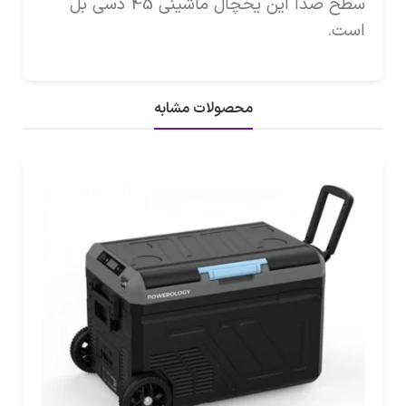
سطح صدا این یخچال ماشینی 45 دسی بل
است.
محصولات مشابه