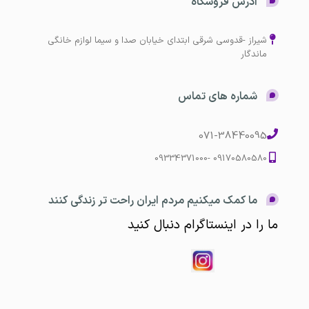
آدرس فروشگاه
شیراز -قدوسی شرقی ابتدای خیابان صدا و سیما لوازم خانگی
ماندگار
شماره های تماس
071-38440095
09170580580 -09334371000
ما کمک میکنیم مردم ایران راحت تر زندگی کنند
ما را در اینستاگرام دنبال کنید